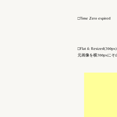
□Time Zero expired
□Flat & Resized(700px)
元画像を横700pxに