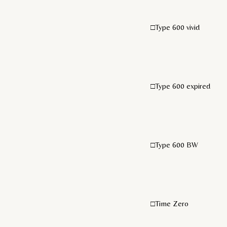
□Type 600 vivid
□Type 600 expired
□Type 600 BW
□Time Zero