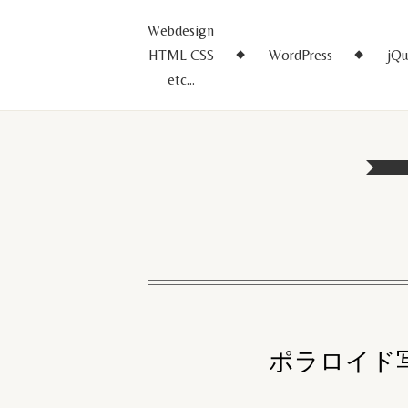
Webdesign
HTML CSS
WordPress
jQu
etc…
ポラロイド写