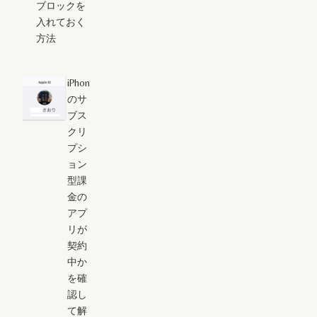
ブロックを
入れておく
方法
iPhone
のサ
ブス
クリ
プシ
ョン
型課
金の
アプ
リが
契約
中か
を確
認し
て解