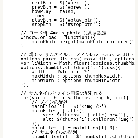
        nextBtn = $('#next'),

        prevBtn = $('#prev'),

        nowPlay = false, 

        timer,

        playBtn = $('#play_btn'),

        stopBtn = $('#stop_btn');       

    // ロード時 #main_photo に高さ設定

    window.onload = function(){

        mainPhoto.height(mainPhoto.children('im
    }

    // 親Div サムネイルli メインDiv へmax-width
    options.parentDiv.css('maxWidth', options.m
    var liWidth = Math.floor((options.thumbMax
    options.thumbUl.children('li').css({

        width : liWidth + '%',

        maxWidth : options.thumbMaxWidth,

        minWidth : options.thumbMinWidth

    });

    // サムネイルとメイン画像の配列作る

    for(var i = 0; i < thumbs.length; i++){

        // メインの配列

        mainFiles[i] = $('<img />');

        mainFiles[i].attr({

            src: $(thumbs[i]).attr('href'),

            alt: $(thumbs[i]).children('img').a
        });

        mainFiles[i] = mainFiles[i][0];

        // サムネイルの配列

        thumbFiles[i] = $(thumbs[i]).children('