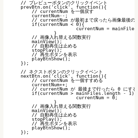
    // プレビューボタンのクリックイベント

    prevBtn.on('click', function(){

        // currentNum を一個戻す

        currentNum--;

        // currentNum が最初まで戻ったら画像最後
        if(currentNum < 0){

			currentNum = mainFiles.length - 1;

		}

        // 画像入れ替える関数実行

        mainView();

        // 自動再生は止める

        stopPlay();

        // 再生ボタンを表示

        playBtnShow();

    });

    // ネクストボタンのクリックイベント

    nextBtn.on('click', function(){

        // currentNum を一個すすめる

        currentNum++;

        // currentNum が 最後まで行ったら 0 にする

        if(currentNum > mainFiles.length - 1){

			currentNum = 0;

		}

        // 画像入れ替える関数実行

        mainView();

        // 自動再生は止める

        stopPlay();

        // 再生ボタンを表示

        playBtnShow();

    });
