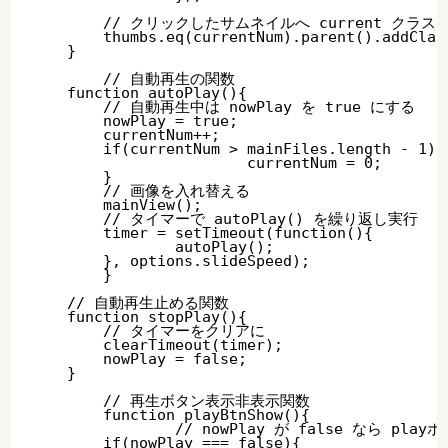
        // クリックしたサムネイルへ current クラス
        thumbs.eq(currentNum).parent().addClas
    }

	// 自動再生の関数

    function autoPlay(){

        // 自動再生中は nowPlay を true にする

        nowPlay = true;

        currentNum++;

        if(currentNum > mainFiles.length - 1){

			currentNum = 0;

        }

        // 画像を入れ替える

        mainView();

        // タイマーで autoPlay() を繰り返し実行

        timer = setTimeout(function(){

        	autoPlay();

        }, options.slideSpeed);

	}

    // 自動再生止める関数

    function stopPlay(){

    	// タイマーをクリアに

        clearTimeout(timer);

        nowPlay = false;

    }

	// 再生ボタン表示非表示関数

	function playBtnShow(){

		// nowPlay が false なら playボタンを表示

        if(nowPlay === false){
