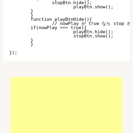
        	stopBtn.hide();

			playBtn.show();

        }

	}

	function playBtnHide(){

		// nowPlay が true なら stop ボタンを表示

        if(nowPlay === true){

			playBtn.hide();

			stopBtn.show();	

        }

	}
