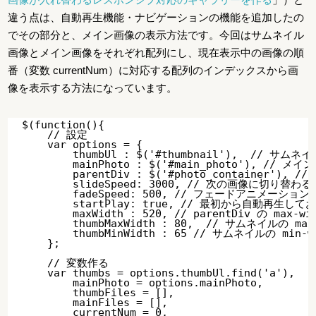
違う点は、自動再生機能・ナビゲーションの機能を追加したの
でその部分と、メイン画像の表示方法です。今回はサムネイル
画像とメイン画像をそれぞれ配列にし、現在表示中の画像の順
番（変数 currentNum）に対応する配列のインデックスから画
像を表示する方法になっています。
$(function(){

    // 設定

    var options = {

        thumbUl : $('#thumbnail'),  // サ
        mainPhoto : $('#main_photo'), // 
        parentDiv : $('#photo_container'),
        slideSpeed: 3000, // 次の画像に切り替わ
        fadeSpeed: 500, // フェードアニメーション
        startPlay: true, // 最初から自動再生して
        maxWidth : 520, // parentDiv の max-wid
        thumbMaxWidth : 80,  // サムネイルの max-
        thumbMinWidth : 65 // サムネイルの min-wi
    };

    // 変数作る

    var thumbs = options.thumbUl.find('a'),

        mainPhoto = options.mainPhoto,

        thumbFiles = [],

        mainFiles = [],

        currentNum = 0,
