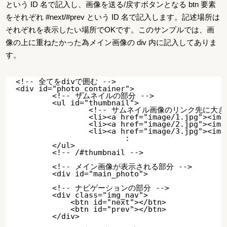
という ID 名で記入し、画像を送る/戻すボタンとなる btn 要素
をそれぞれ #next/#prev という ID 名で記入します。記述場所は
それぞれを表示したい場所でOKです。このサンプルでは、画
像の上に重ねたかった為メイン画像の div 内に記入してありま
す。
<!-- 全てをdivで囲む -->

<div id="photo_container">

	<!-- サムネイルの部分 -->

	<ul id="thumbnail">

		<!-- サムネイル画像のリンク先に大きい画像ファイルを指定する -->

		<li><a href="image/1.jpg"><img src="image/thumb/1.jpg" alt="photo1" /></a></li>

		<li><a href="image/2.jpg"><img src="image/thumb/2.jpg" alt="photo2" /></a></li>

		<li><a href="image/3.jpg"><img src="image/thumb/3.jpg" alt="photo3" /></a></li>

			:

	</ul>

	<!-- /#thumbnail -->

	<!-- メイン画像が表示される部分 -->

	<div id="main_photo">

        <!-- ナビゲーションの部分 -->

        <div class="img_nav">

            <btn id="next"></btn>

            <btn id="prev"></btn>

        </div>
