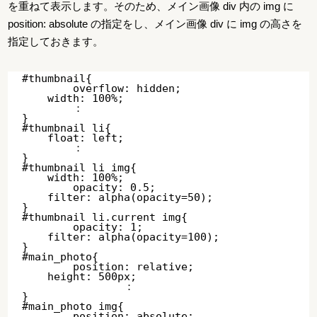
を重ねて表示します。そのため、メイン画像 div 内の img に
position: absolute の指定をし、メイン画像 div に img の高さを
指定しておきます。
#thumbnail{

	overflow: hidden;

    width: 100%;

    	：

}

#thumbnail li{

    float: left;

    	：

}

#thumbnail li img{

    width: 100%;

	opacity: 0.5;

    filter: alpha(opacity=50); 

}

#thumbnail li.current img{

	opacity: 1;

    filter: alpha(opacity=100);

}

#main_photo{

	position: relative;

    height: 500px;

		：

}

#main_photo img{

	position: absolute;
