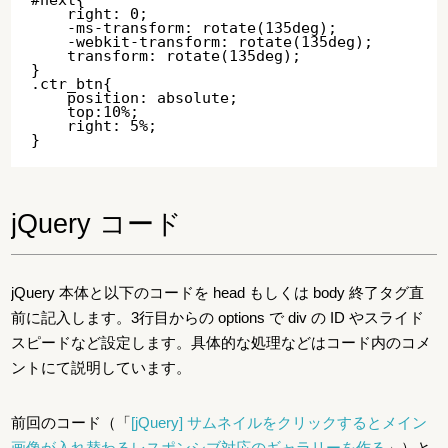
    right: 0;

    -ms-transform: rotate(135deg);

    -webkit-transform: rotate(135deg);

    transform: rotate(135deg);

}

.ctr_btn{

    position: absolute;

    top:10%;

    right: 5%;

jQuery コード
jQuery 本体と以下のコードを head もしくは body 終了タグ直
前に記入します。3行目からの options で div の ID やスライド
スピードなど設定します。具体的な処理などはコード内のコメ
ントにて説明しています。
前回のコード（「
[jQuery] サムネイルをクリックするとメイン
画像が入れ替わるレスポンシブ対応のギャラリーを作る
」）と