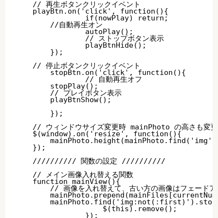
    // 再生ボタンクリックイベント

    playBtn.on('click', function(){

		if(nowPlay) return;

        //自動再生オン

		autoPlay();	

		// ストップボタン表示

		playBtnHide();

	});

    // 停止ボタンクリックイベント

	stopBtn.on('click', function(){

		// 自動再生オフ

        stopPlay();

        // プレイボタン表示

        playBtnShow();

	});

    // ウィンドウサイズ変更時 mainPhoto の高さも変更
    $(window).on('resize', function(){

        mainPhoto.height(mainPhoto.find('img').
    });

    ////////// 関数の設定 //////////

    // メイン画像入れ替える関数

    function mainView(){

        // 画像を入れ替えて、古い方の画像はフェードア
        mainPhoto.prepend(mainFiles[currentNum
        mainPhoto.find('img:not(:first)').stop
		    $(this).remove();

		});
