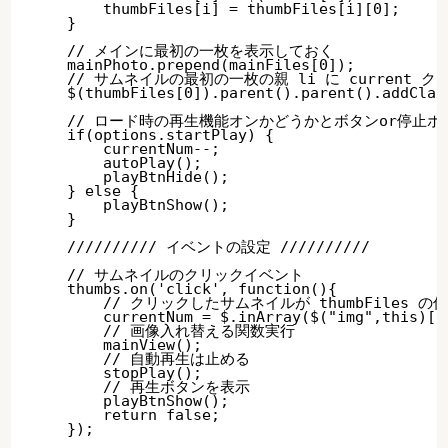
        thumbFiles[i] = thumbFiles[i][0];

    }

    // メインに最初の一枚を表示しておく

    mainPhoto.prepend(mainFiles[0]);

    // サムネイルの最初の一枚の親 li に current ク
    $(thumbFiles[0]).parent().parent().addClass
    // ロード時の再生機能オンかどうかとボタンor停止ボ
    if(options.startPlay) {

        currentNum--;

        autoPlay();

        playBtnHide();

    } else {

        playBtnShow();

    }

    ////////// イベントの設定 ////////// 

    // サムネイルのクリックイベント

    thumbs.on('click', function(){

        // クリックしたサムネイルが thumbFiles 
        currentNum = $.inArray($("img",this)[0]
        // 画像入れ替える関数実行

        mainView();

        // 自動再生は止める

        stopPlay();

        // 再生ボタンを表示

        playBtnShow();

        return false;

    });
