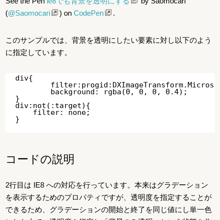
See the Pen
ie8でも背景を透明にする
by Saomocari
(
@Saomocari
) on
CodePen
.
このサンプルでは、背景を透明にしたい要素に対し以下のよう
に指定しています。
div{

	filter:progid:DXImageTransform.Microsoft.gradient(startColorstr=#66000000,endColorstr=#66000000); 

	background: rgba(0, 0, 0, 0.4);

}

div:not(:target){

    filter: none;

コードの説明
2行目は IE8 への対応を行っています。本来はグラデーション
を表示するためのプロパティですが、透明度を指定することが
できるため、グラデーションの開始と終了を同じ値にし単一色