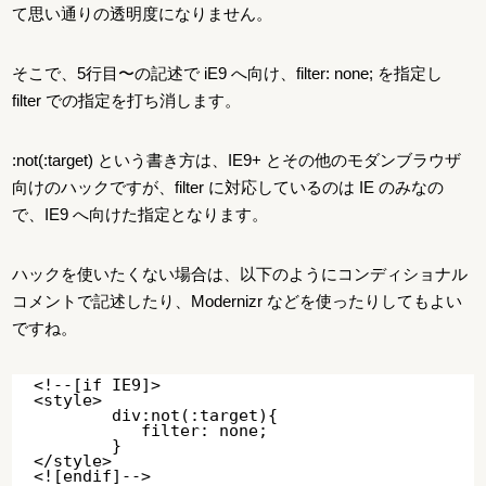
て思い通りの透明度になりません。
そこで、5行目〜の記述で iE9 へ向け、filter: none; を指定し
filter での指定を打ち消します。
:not(:target) という書き方は、IE9+ とその他のモダンブラウザ
向けのハックですが、filter に対応しているのは IE のみなの
で、IE9 へ向けた指定となります。
ハックを使いたくない場合は、以下のようにコンディショナル
コメントで記述したり、Modernizr などを使ったりしてもよい
ですね。
<!--[if IE9]>

<style>

	div:not(:target){

 	   filter: none;

	}		

</style>
