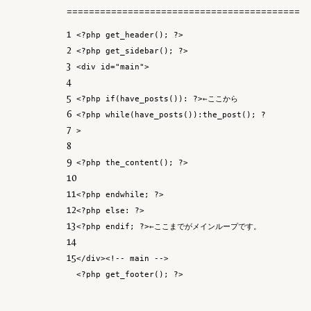
==========================================
1
<?php get_header(); ?>
2
<?php get_sidebar(); ?>
3
<div id=
"main"
>
4
5
<?php
if
(have_posts()): ?>←ここから
6
<?php
while
(have_posts()):the_post(); ?
7
>
8
9
<?php the_content(); ?>
10
11
<?php
endwhile
; ?>
12
<?php
else
: ?>
13
<?php
endif
; ?>←ここまでがメインループです。
14
15
</div><!-- main -->
<?php get_footer(); ?>