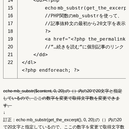
<dd><?php
14
echo
mb_substr(get_the_excerp
15
//PHP関数のmb_substrを使って、
16
//記事抜粋文の最初から20文字を表示
17
?>
18
<a href=
"<?php the_permalink(
19
//”…続きを読む”に個別記事のリンク
20
</dd>
21
</dl>
22
<?php
endforeach
; ?>
echo mb_substr($content, 0, 20);の（）内の20で20文字と指定
しているので、ここの数字を変更で取得文字数を変更できま
す。
↓
訂正：echo mb_substr(get_the_excerpt(), 0, 20);の（）内の20
で20文字と指定しているので、ここの数字を変更で取得文字数