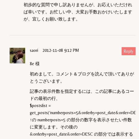
初歩的な質問で申し訳ありませんが、お応えいただけれ
ば幸いです。お忙しい中、大変お手数おかけいたします
が、宜しくお願い致します。
saori
2012-11-08 9:12 PM
Reply
8e 様
初めまして。コメント＆ブログを読んで頂いてありが
とうございます。
記事の表示件数を指定するには、この記事にあるコー
ドの最初の行、
$postslist =
get_posts(‘numberposts=5&orderby=post_date&order=DESC
↑の numberposts=5 の部分の数字を表示させたい件数
に変更します。その後の
&orderby=post_date&order=DESC の部分では表示する