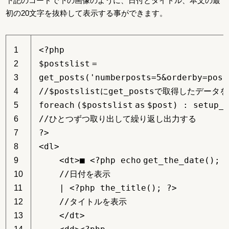
下記のコードで下の画像のように、日付とタイトル、本文の最
初の20文字を抜粋して表示する事ができます。
<?php
1
$postslist
=
2
get_posts(
'numberposts=5&orderby=post
3
//$postslistにget_postsで取得したデータ
4
foreach
(
$postslist
as
$post
) : setup_
5
//ひとつずつ取り出して繰り返し出力する
6
?>
7
<dl>
8
<dt>■ <?php
echo
get_the_date(); 
9
//日付を表示
10
| <?php the_title(); ?>
11
//タイトルを表示
12
</dt>
13